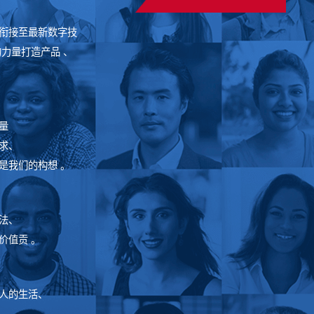
衔接至最新数字技
力量打造产品 、
量
求、
是我们的构想 。
法、
价值贡 。
人的生活、